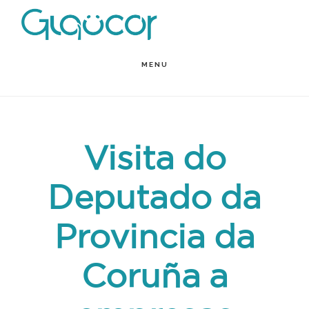
Skip
to
main
MENU
content
Visita do
Deputado da
Provincia da
Coruña a