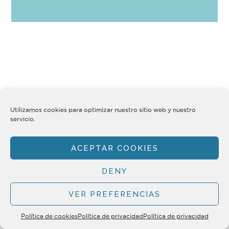
Utilizamos cookies para optimizar nuestro sitio web y nuestro
servicio.
Copyright © 2026 ·
Cookies
·
Aviso Legal
·
Política de Privacidad
·
Política de Calidad
ACEPTAR COOKIES
DENY
VER PREFERENCIAS
Política de cookies
Política de privacidad
Política de privacidad